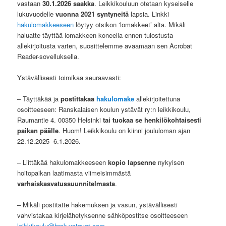
vastaan
30.1.2026 saakka
. Leikkikouluun otetaan kyseiselle
lukuvuodelle
vuonna 2021 syntyneitä
lapsia. Linkki
hakulomakkeeseen
löytyy otsikon ‘lomakkeet’ alta. Mikäli
haluatte täyttää lomakkeen koneella ennen tulostusta
allekirjoitusta varten, suosittelemme avaamaan sen Acrobat
Reader-sovelluksella.
Ystävällisesti toimikaa seuraavasti:
– Täyttäkää ja
postittakaa
hakulomake
allekirjoitettuna
osoitteeseen: Ranskalaisen koulun ystävät ry:n leikkikoulu,
Raumantie 4. 00350 Helsinki
tai
tuokaa se henkilökohtaisesti
paikan päälle
. Huom! Leikkikoulu on kiinni joululoman ajan
22.12.2025 -6.1.2026.
– Liittäkää hakulomakkeeseen
kopio lapsenne
nykyisen
hoitopaikan laatimasta viimeisimmästä
varhaiskasvatussuunnitelmasta
.
– Mikäli postitatte hakemuksen ja vasun, ystävällisesti
vahvistakaa kirjelähetyksenne sähköpostitse osoitteeseen
leikkikoulu@hrsk-ystavat.com