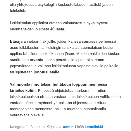
olla yhteydessä psykologiin keskustellakseen testistä ja sen
tuloksista.
Leikkikoulun oppilaiksi otetaan valmiustestin hyväksytysti
suorittaneiden joukosta
40 lasta
.
Etusija
annetaan hakijoille, joiden kanssa samassa perheessä
asuu leikkikoulun tai Helsingin ranskalais-suomalaisen koulun
oppilas tai niiden henkilökunnan jäsen. Muiden hakijoiden kesken
suoritetaan
arvonta
, jonka perusteella lapset sijoitetaan
järjestykseen ja valitaan leikkikoulussa vapaina oleville paikoille
tai sijoitetaan
jonotuslistalle
.
Valinnoista ilmoitetaan huhtikuun loppuun mennessä
kirjeitse kotiin
. Kirjeessä ohjeistetaan tarkemmin, miten
leikkikoulupaikka otetaan vastaan. Jos leikkikouluun valittu ei ota
vastaan hänelle myönnettyä paikkaa ohjeessa asetettuun
määräpäivään mennessä, paikka tarjotaan jonotuslistalla
seuraavana olevalle.
Kategoria(t): Aiheeton. Kirjoittaja:
admin
. Lisää
kestolinkki