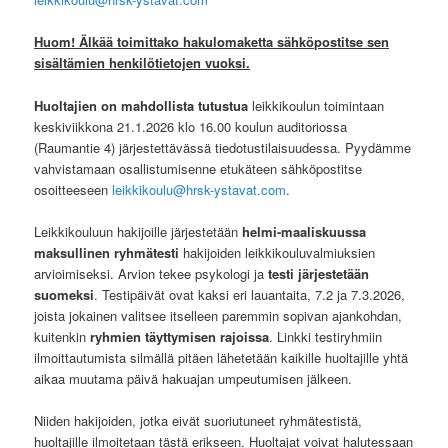
Huom! Älkää toimittako hakulomaketta sähköpostitse sen
sisältämien henkilötietojen vuoksi.
Huoltajien on mahdollista tutustua
leikkikoulun toimintaan
keskiviikkona 21.1.2026 klo 16.00 koulun auditoriossa
(Raumantie 4) järjestettävässä tiedotustilaisuudessa. Pyydämme
vahvistamaan osallistumisenne etukäteen sähköpostitse
osoitteeseen
leikkikoulu@hrsk-ystavat.com
.
Leikkikouluun hakijoille järjestetään
helmi-maaliskuussa
maksullinen ryhmätesti
hakijoiden leikkikouluvalmiuksien
arvioimiseksi. Arvion tekee psykologi ja
testi järjestetään
suomeksi
. Testipäivät ovat kaksi eri lauantaita, 7.2 ja 7.3.2026,
joista jokainen valitsee itselleen paremmin sopivan ajankohdan,
kuitenkin
ryhmien täyttymisen rajoissa
. Linkki testiryhmiin
ilmoittautumista silmällä pitäen lähetetään kaikille huoltajille yhtä
aikaa muutama päivä hakuajan umpeutumisen jälkeen.
Niiden hakijoiden, jotka eivät suoriutuneet ryhmätestistä,
huoltajille ilmoitetaan tästä erikseen. Huoltajat voivat halutessaan