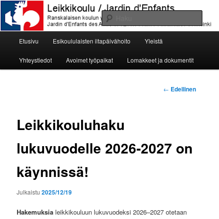
Siirry
Ranskalaisen koulun ystävät ry:n leikkikoulu, Jardin d'Enfants des Amis de
l'Ecole Franco-Finlandaise de Helsinki
sisältöön
Haku
Päävalikko
Leikkikoulu / Jardin d'Enfants
Etusivu
Esikoululaisten iltapäivähoito
Yleistä
Yhteystiedot
Avoimet työpaikat
Lomakkeet ja dokumentit
Artikkelien
←
Edellinen
selaus
Leikkikouluhaku
lukuvuodelle 2026-2027 on
käynnissä!
Julkaistu
2025/12/19
Hakemuksia
leikkikouluun lukuvuodeksi 2026–2027 otetaan