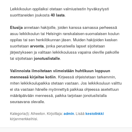
Leikkikoulun oppilaiksi otetaan valmiustestin hyväksytysti
suorittaneiden joukosta
40 lasta
.
Etusija
annetaan hakijoille, joiden kanssa samassa perheessä
asuu leikkikoulun tai Helsingin ranskalaisen-suomalaisen koulun
oppilas tai sen henkilökunnan jäsen. Muiden hakijoiden kesken
suoritetaan
arvonta
, jonka perusteella lapset sijoitetaan
järjestykseen ja valitaan leikkikoulussa vapaina oleville paikoille
tai sijoitetaan
jonotuslistalle
.
Valinnoista ilmoitetaan viimeistään huhtikuun loppuun
mennessä kirjeitse kotiin
. Kirjeessä ohjeistetaan tarkemmin,
miten leikkikoulupaikka otetaan vastaan. Jos leikkikouluun valittu
ei ota vastaan hänelle myönnettyä paikkaa ohjeessa asetettuun
määräpäivään mennessä, paikka tarjotaan jonotuslistalla
seuraavana olevalle.
Kategoria(t): Aiheeton. Kirjoittaja:
admin
. Lisää
kestolinkki
kirjanmerkkeihisi.