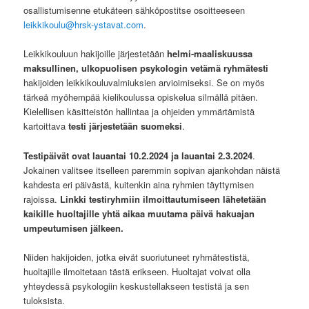
osallistumisenne etukäteen sähköpostitse osoitteeseen
leikkikoulu@hrsk-ystavat.com
.
Leikkikouluun hakijoille järjestetään
helmi-maaliskuussa
maksullinen, ulkopuolisen psykologin vetämä ryhmätesti
hakijoiden leikkikouluvalmiuksien arvioimiseksi. Se on myös
tärkeä myöhempää kielikoulussa opiskelua silmällä pitäen.
Kielellisen käsitteistön hallintaa ja ohjeiden ymmärtämistä
kartoittava
testi järjestetään suomeksi
.
Testipäivät ovat lauantai 10.2.2024 ja lauantai 2.3.2024
.
Jokainen valitsee itselleen paremmin sopivan ajankohdan näistä
kahdesta eri päivästä, kuitenkin aina ryhmien täyttymisen
rajoissa.
Linkki testiryhmiin ilmoittautumiseen lähetetään
kaikille huoltajille yhtä aikaa muutama päivä hakuajan
umpeutumisen jälkeen.
Niiden hakijoiden, jotka eivät suoriutuneet ryhmätestistä,
huoltajille ilmoitetaan tästä erikseen. Huoltajat voivat olla
yhteydessä psykologiin keskustellakseen testistä ja sen
tuloksista.