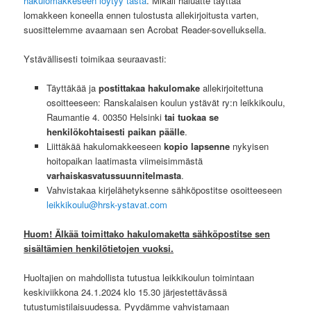
hakulomakkeseen löytyy tästä
. Mikäli haluatte täyttää
lomakkeen koneella ennen tulostusta allekirjoitusta varten,
suosittelemme avaamaan sen Acrobat Reader-sovelluksella.
Ystävällisesti toimikaa seuraavasti:
Täyttäkää ja
postittakaa hakulomake
allekirjoitettuna
osoitteeseen: Ranskalaisen koulun ystävät ry:n leikkikoulu,
Raumantie 4. 00350 Helsinki
tai tuokaa se
henkilökohtaisesti paikan päälle
.
Liittäkää hakulomakkeeseen
kopio lapsenne
nykyisen
hoitopaikan laatimasta viimeisimmästä
varhaiskasvatussuunnitelmasta
.
Vahvistakaa kirjelähetyksenne sähköpostitse osoitteeseen
leikkikoulu@hrsk-ystavat.com
Huom! Älkää toimittako hakulomaketta sähköpostitse sen
sisältämien henkilötietojen vuoksi.
Huoltajien on mahdollista tutustua leikkikoulun toimintaan
keskiviikkona 24.1.2024 klo 15.30 järjestettävässä
tutustumistilaisuudessa. Pyydämme vahvistamaan