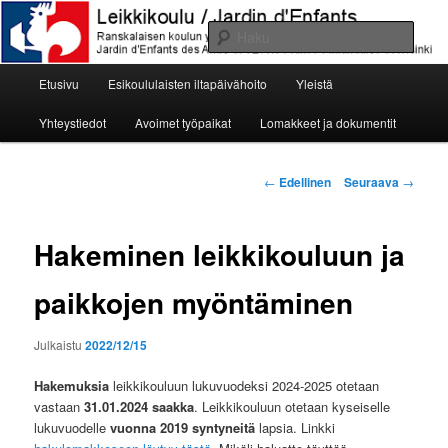
Siirry
Ranskalaisen koulun ystävät ry:n leikkikoulu, Jardin d'Enfants des Amis de
l'Ecole Franco-Finlandaise de Helsinki
sisältöön
Haku
Päävalikko
Leikkikoulu / Jardin d'Enfants
Etusivu
Esikoululaisten iltapäivähoito
Yleistä
Yhteystiedot
Avoimet työpaikat
Lomakkeet ja dokumentit
Artikkelien
←
Edellinen
Seuraava
→
selaus
Hakeminen leikkikouluun ja
paikkojen myöntäminen
Julkaistu
2022/12/15
Hakemuksia
leikkikouluun lukuvuodeksi 2024-2025 otetaan
vastaan
31.01.2024 saakka
. Leikkikouluun otetaan kyseiselle
lukuvuodelle
vuonna 2019 syntyneitä
lapsia. Linkki